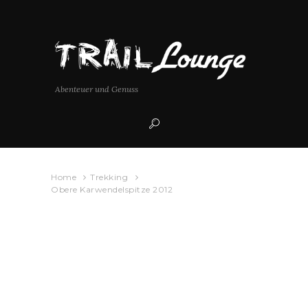
Abenteuer und Genuss
Home
Trekking
Obere Karwendelspitze 2012