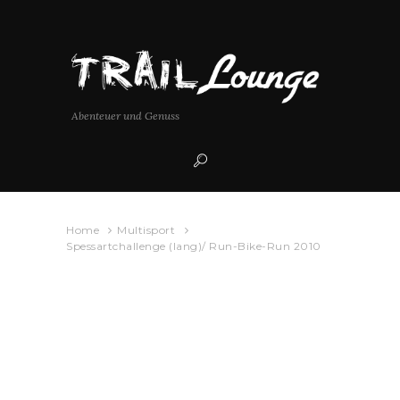
Abenteuer und Genuss
Home
Multisport
Spessartchallenge (lang)/ Run-Bike-Run 2010