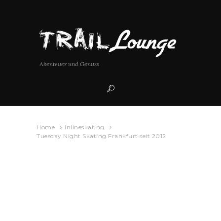
Abenteuer und Genuss
Home
Inlineskating
Tuesday Night Skating Frankfurt seit 2012